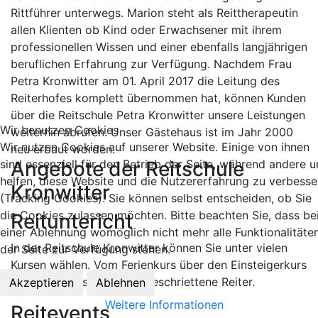
Rittführer unterwegs. Marion steht als Reittherapeutin
allen Klienten ob Kind oder Erwachsener mit ihrem
professionellen Wissen und einer ebenfalls langjährigen
beruflichen Erfahrung zur Verfügung. Nachdem Frau
Petra Kronwitter am 01. April 2017 die Leitung des
Reiterhofes komplett übernommen hat, können Kunden
über die Reitschule Petra Kronwitter unsere Leistungen
Wir benutzen Cookies
weiterhin abrufen. Unser Gästehaus ist im Jahr 2000
Wir nutzen Cookies auf unserer Website. Einige von ihnen
neu erbaut worden.
Angebote der Reitschule
sind essenziell für den Betrieb der Seite, während andere u
helfen, diese Website und die Nutzererfahrung zu verbesse
Kronwitter
(Tracking Cookies). Sie können selbst entscheiden, ob Sie
die Cookies zulassen möchten. Bitte beachten Sie, dass be
Reituntericht
einer Ablehnung womöglich nicht mehr alle Funktionalitäte
In der Reitschule Kronwitter können Sie unter vielen
der Seite zur Verfügung stehen.
Kursen wählen. Vom Ferienkurs über den Einsteigerkurs
bis hin zu Kursen für Fortgeschriettene Reiter.
Akzeptieren
Ablehnen
Weitere Informationen
Reitevents